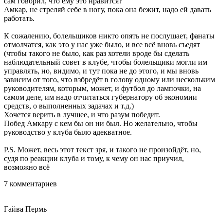
сам говорил, что ему это нравится?
Амкар, не стреляй себе в ногу, пока она бежит, надо ей давать
работать.
К сожалению, болельщиков никто опять не послушает, фанаты
отмолчатся, как это у нас уже было, и все всё вновь съедят
(чтобы такого не было, как раз хотели вроде бы сделать
наблюдательный совет в клубе, чтобы болельщики могли им
управлять, но, видимо, и тут пока не до этого, и мы вновь
зависим от того, что взбредёт в голову одному или нескольким
руководителям, которым, может, и футбол до лампочки, на
самом деле, им надо отчитаться губернатору об экономии
средств, о выполненных задачах и т.д.)
Хочется верить в лучшее, и что разум победит.
Побед Амкару с кем бы он ни был. Но желательно, чтобы
руководство у клуба было адекватное.
P.S. Может, весь этот текст зря, и такого не произойдёт, но,
судя по реакции клуба и тому, к чему он нас приучил,
возможно всё
7 комментариев
Гайва
Пермь