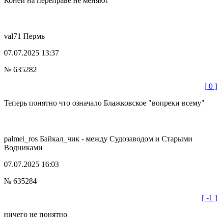
Коней на переправе не меняют
val71
Пермь
07.07.2025 13:37
№ 635282
[ 0 ]
Теперь понятно что означало Блажковское "вопреки всему"
palmei_ros
Байкал_чик - между Судозаводом и Старыми
Водниками
07.07.2025 16:03
№ 635284
[ -1 ]
ничего не понятно