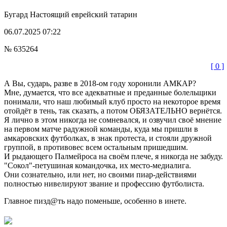
Бугард
Настоящий еврейский татарин
06.07.2025 07:22
№ 635264
[ 0 ]
А Вы, сударь, разве в 2018-ом году хоронили АМКАР?
Мне, думается, что все адекватные и преданные болельщики
понимали, что наш любимый клуб просто на некоторое время
отойдёт в тень, так сказать, а потом ОБЯЗАТЕЛЬНО вернётся.
Я лично в этом никогда не сомневался, и озвучил своё мнение
на первом матче радужной команды, куда мы пришли в
амкаровских футболках, в знак протеста, и стояли дружной
группой, в противовес всем остальным пришедшим.
И рыдающего Палмейроса на своём плече, я никогда не забуду.
"Сокол"-петушиная командочка, их место-медиалига.
Они сознательно, или нет, но своими пиар-действиями
полностью нивелируют звание и профессию футболиста.
Главное пизд@ть надо поменьше, особенно в инете.