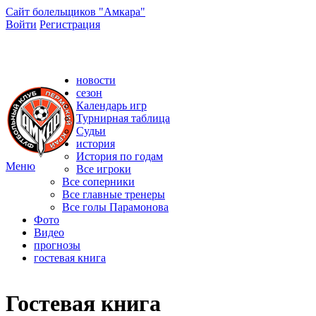
Сайт болельщиков "Амкара"
Войти
Регистрация
Сайт болельщиков ФК "Амкар"
новости
сезон
Календарь игр
Турнирная таблица
Судьи
история
История по годам
Меню
Все игроки
Все соперники
Все главные тренеры
Все голы Парамонова
Фото
Видео
прогнозы
гостевая книга
Гостевая книга