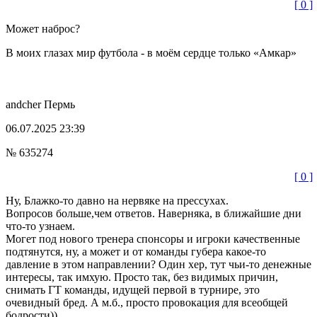
[ 0 ]
Может наброс?
В моих глазах мир футбола - в моём сердце только «Амкар»
andcher
Пермь
06.07.2025 23:39
№ 635274
[ 0 ]
Ну, Блажко-то давно на нервяке на прессухах.
Вопросов больше,чем ответов. Наверняка, в ближайшие дни
что-то узнаем.
Могет под нового тренера спонсоры и игроки качественные
подтянутся, ну, а может и от команды губера какое-то
давление в этом направлении? Один хер, тут чьи-то денежные
интересы, так имхую. Просто так, без видимых причин,
снимать ГТ команды, идущей первой в турнире, это
очевидный бред. А м.б., просто провокация для всеобщей
бодрости))