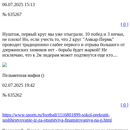
06.07.2025 15:13
№ 635267
[ 0 ]
Нуштож, первый круг мы уже отыграли. 10 побед и 3 ничьи,
не плохо! Но, если учесть то, что 2 круг "Амкар-Пермь"
проводит традиционно слабее первого и отрыва большого от
дзержинских химиков нет - борьба будет жаркой! Не
исключаю, что к 2м лидерам может подтянутся еще кто....
Пельменная мафия
()
02.07.2025 19:42
№ 635262
[ 0 ]
https://www.sports.ru/football/1116801899-sokol-prekratit-
sushhestvovanie-iz-za-otsutstviya-finansirovaniya-na-p.html