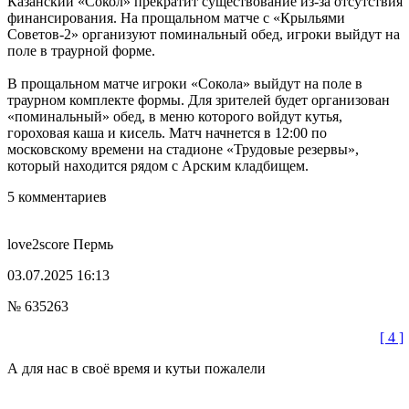
Казанский «Сокол» прекратит существование из-за отсутствия
финансирования. На прощальном матче с «Крыльями
Советов-2» организуют поминальный обед, игроки выйдут на
поле в траурной форме.
В прощальном матче игроки «Сокола» выйдут на поле в
траурном комплекте формы. Для зрителей будет организован
«поминальный» обед, в меню которого войдут кутья,
гороховая каша и кисель. Матч начнется в 12:00 по
московскому времени на стадионе «Трудовые резервы»,
который находится рядом с Арским кладбищем.
5 комментариев
love2score
Пермь
03.07.2025 16:13
№ 635263
[ 4 ]
А для нас в своё время и кутьи пожалели