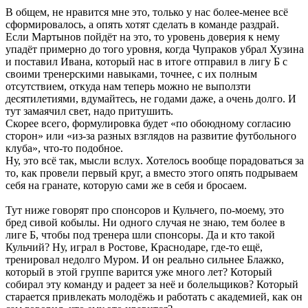
В общем, не нравится мне это, только у нас более-менее всё
сформировалось, а опять хотят сделать в команде раздрай.
Если Мартынов пойдёт на это, то уровень доверия к нему
упадёт примерно до того уровня, когда Чупраков убрал Хузина
и поставил Ивана, который нас в итоге отправил в лигу Б с
своими тренерскими навыками, точнее, с их полным
отсутствием, откуда нам теперь можно не выползти
десятилетиями, вдумайтесь, не годами даже, а очень долго. И
тут замаячил свет, надо притушить.
Скорее всего, формулировка будет «по обоюдному согласию
сторон» или «из-за разных взглядов на развитие футбольного
клуба», что-то подобное.
Ну, это всё так, мысли вслух. Хотелось вообще порадоваться за
то, как провели первый круг, а вместо этого опять подрываем
себя на гранате, которую сами же в себя и бросаем.
Тут ниже говорят про спонсоров и Кульчего, по-моему, это
бред сивой кобылы. Ни одного случая не знаю, тем более в
лиге Б, чтобы под тренера шли спонсоры. Да и кто такой
Кульчий? Ну, играл в Ростове, Краснодаре, где-то ещё,
тренировал недолго Муром. И он реально сильнее Блажко,
который в этой группе варится уже много лет? Который
собирал эту команду и радеет за неё и болельщиков? Который
старается привлекать молодёжь и работать с академией, как он