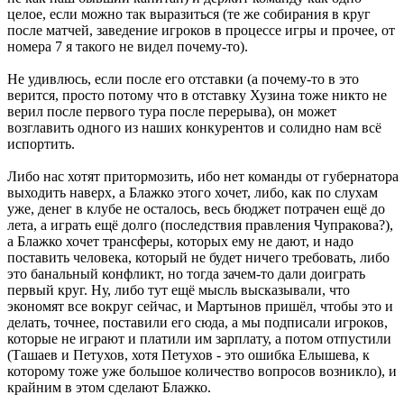
целое, если можно так выразиться (те же собирания в круг
после матчей, заведение игроков в процессе игры и прочее, от
номера 7 я такого не видел почему-то).
Не удивлюсь, если после его отставки (а почему-то в это
верится, просто потому что в отставку Хузина тоже никто не
верил после первого тура после перерыва), он может
возглавить одного из наших конкурентов и солидно нам всё
испортить.
Либо нас хотят притормозить, ибо нет команды от губернатора
выходить наверх, а Блажко этого хочет, либо, как по слухам
уже, денег в клубе не осталось, весь бюджет потрачен ещё до
лета, а играть ещё долго (последствия правления Чупракова?),
а Блажко хочет трансферы, которых ему не дают, и надо
поставить человека, который не будет ничего требовать, либо
это банальный конфликт, но тогда зачем-то дали доиграть
первый круг. Ну, либо тут ещё мысль высказывали, что
экономят все вокруг сейчас, и Мартынов пришёл, чтобы это и
делать, точнее, поставили его сюда, а мы подписали игроков,
которые не играют и платили им зарплату, а потом отпустили
(Ташаев и Петухов, хотя Петухов - это ошибка Елышева, к
которому тоже уже большое количество вопросов возникло), и
крайним в этом сделают Блажко.