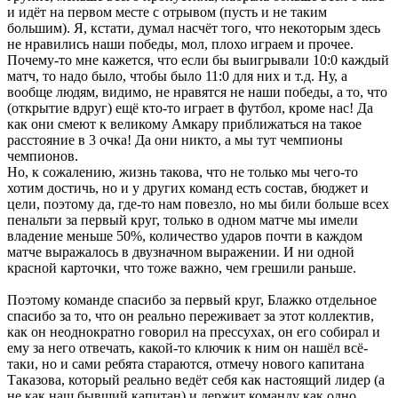
и идёт на первом месте с отрывом (пусть и не таким
большим). Я, кстати, думал насчёт того, что некоторым здесь
не нравились наши победы, мол, плохо играем и прочее.
Почему-то мне кажется, что если бы выигрывали 10:0 каждый
матч, то надо было, чтобы было 11:0 для них и т.д. Ну, а
вообще людям, видимо, не нравятся не наши победы, а то, что
(открытие вдруг) ещё кто-то играет в футбол, кроме нас! Да
как они смеют к великому Амкару приближаться на такое
расстояние в 3 очка! Да они никто, а мы тут чемпионы
чемпионов.
Но, к сожалению, жизнь такова, что не только мы чего-то
хотим достичь, но и у других команд есть состав, бюджет и
цели, поэтому да, где-то нам повезло, но мы били больше всех
пенальти за первый круг, только в одном матче мы имели
владение меньше 50%, количество ударов почти в каждом
матче выражалось в двузначном выражении. И ни одной
красной карточки, что тоже важно, чем грешили раньше.
Поэтому команде спасибо за первый круг, Блажко отдельное
спасибо за то, что он реально переживает за этот коллектив,
как он неоднократно говорил на прессухах, он его собирал и
ему за него отвечать, какой-то ключик к ним он нашёл всё-
таки, но и сами ребята стараются, отмечу нового капитана
Таказова, который реально ведёт себя как настоящий лидер (а
не как наш бывший капитан) и держит команду как одно