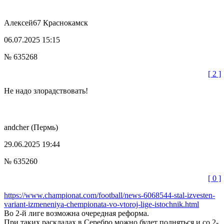
Алексей67
Краснокамск
06.07.2025 15:15
№ 635268
[ 2 ]
Не надо злорадствовать!
andcher
(Пермь)
29.06.2025 19:44
№ 635260
[ 0 ]
https://www.championat.com/football/news-6068544-stal-izvesten-
variant-izmeneniya-chempionata-vo-vtoroj-lige-istochnik.html
Во 2-й лиге возможна очередная реформа.
При таких раскладах в Серебро можно будет подняться и со 2-