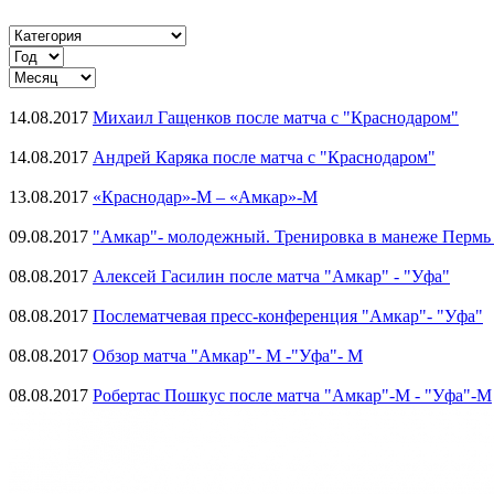
14.08.2017
Михаил Гащенков после матча с "Краснодаром"
14.08.2017
Андрей Каряка после матча с "Краснодаром"
13.08.2017
«Краснодар»-М – «Амкар»-М
09.08.2017
"Амкар"- молодежный. Тренировка в манеже Пермь
08.08.2017
Алексей Гасилин после матча "Амкар" - "Уфа"
08.08.2017
Послематчевая пресс-конференция "Амкар"- "Уфа"
08.08.2017
Обзор матча "Амкар"- М -"Уфа"- М
08.08.2017
Робертас Пошкус после матча "Амкар"-М - "Уфа"-М