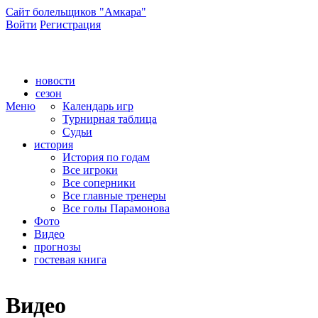
Сайт болельщиков "Амкара"
Войти
Регистрация
Сайт болельщиков ФК "Амкар"
новости
сезон
Меню
Календарь игр
Турнирная таблица
Судьи
история
История по годам
Все игроки
Все соперники
Все главные тренеры
Все голы Парамонова
Фото
Видео
прогнозы
гостевая книга
Видео