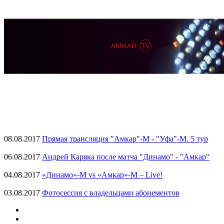
08.08.2017
Прямая трансляция "Амкар"-М - "Уфа"-М. 5 тур
06.08.2017
Андрей Каряка после матча "Динамо" - "Амкар"
04.08.2017
«Динамо»-М vs «Амкар»-М – Live!
03.08.2017
Фотосессия с владельцами абонементов