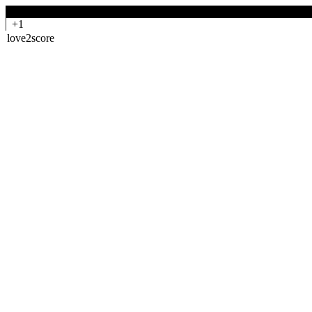
-0
+1
love2score