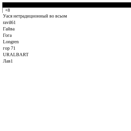
-0
+8
Уася нетрадиционный во всьом
ravil61
Гайва
Гога
Longren
гор 71
URALBART
Лав1