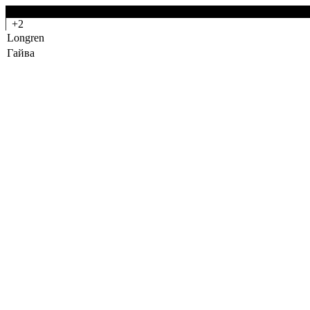
-0
+2
Longren
Гайва